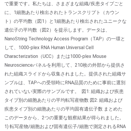
で重要です。私たちは、さまざまな組織/疾患タイプごと
に、1細胞あたり検出されたトランスクリプト（カウン
ト）の平均数（図1）と1細胞あたり検出されたユニークな
遺伝子の平均数（図2）を提示します。データは、
NanoString Technology Access Program（TAP）の一環と
して、1000-plex RNA Human Universal Cell
Characterization（UCC）または1000-plex Mouse
Neuroscienceパネルを利用して、210枚の外部から提供さ
れた組織スライドから収集されました。提供された組織サ
ンプルは、TAPへの受領時にRNA品質のために事前に選別
されていない実際のサンプルです。 図1: 組織および疾患
タイプ別の細胞あたりの平均転写産物数 図2: 組織および
疾患タイプ別の細胞あたりの平均固有遺伝子数 まとめた
このデータから、2つの重要な観察結果が得られました。
1) 転写産物/細胞および固有遺伝子/細胞で測定されるRNA