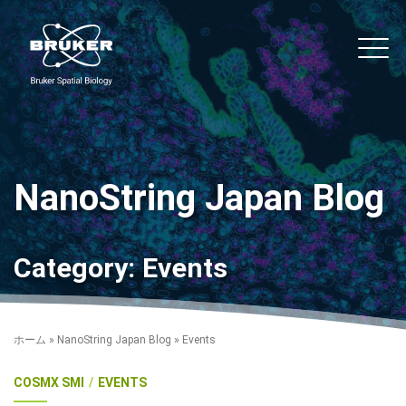
Skip to content
noString
Main
NanoString Japan Blog
Category:
Events
ホーム
»
NanoString Japan Blog
»
Events
COSMX SMI
EVENTS