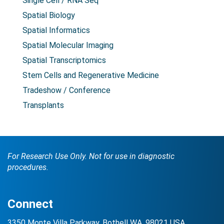
Single Cell / RNA Seq
Spatial Biology
Spatial Informatics
Spatial Molecular Imaging
Spatial Transcriptomics
Stem Cells and Regenerative Medicine
Tradeshow / Conference
Transplants
For Research Use Only. Not for use in diagnostic
procedures.
Connect
3350 Monte Villa Parkway, Bothell WA, 98021 USA