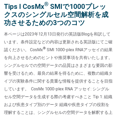
®
Tips I CosMx
SMIで1000プレッ
クスのシングルセル空間解析を成
功させるための3つのコツ
本ページは2023年12月13日発行の英語版Blogを和訳して
Search Terms
GO
います。条件設定などの内容は更新される英語版にてご確
®
NanoString.com
NanoString University
認ください。 CosMx
SMI 1000-plex RNAアッセイの結果
を向上させるためのヒントや推奨事項を共有いたします。
シングルセルでの空間データの品質はさまざまな要因の影
響を受けるため、最良の結果を得るために、複数の組織タ
イプの実験条件に関する貴重な情報を提供することを目指
しています。 CosMx 1000-plex RNA アッセイ: シングル
セル空間データを生成する際の考慮すべきこと Tip 1: 組織
および疾患タイプ別のデータ 組織や疾患タイプの役割を
理解することは、シングルセルの空間データを解釈する上