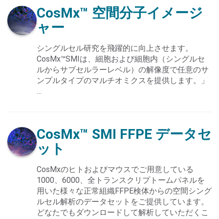
CosMx™
空間分子イメージ
ャー
シングルセル研究を飛躍的に向上させます。
CosMx™SMIは、細胞および細胞内（シングルセ
Search Terms
ルからサブセルラーレベル）の解像度で任意のサ
GO
ンプルタイプのマルチオミクスを提供します。」
…
NanoString.com
NanoString University
CosMx™ SMI
FFPE データセ
ット
CosMxのヒトおよびマウスでご用意している
1000、6000、全トランスクリプトームパネルを
用いた様々な正常組織FFPE検体からの空間シング
ルセル解析のデータセットをご提供しています。
どなたでもダウンロードして解析していただくこ