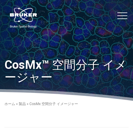
Skip to content
noString
Main
CosMx™
空間分子 イメ
ージャー
ホーム
»
製品
»
CosMx 空間分子 イメージャー