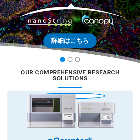
詳細はこちら
Search Terms
GO
NanoString.com
NanoString University
1
2
3
OUR COMPREHENSIVE RESEARCH
SOLUTIONS
®