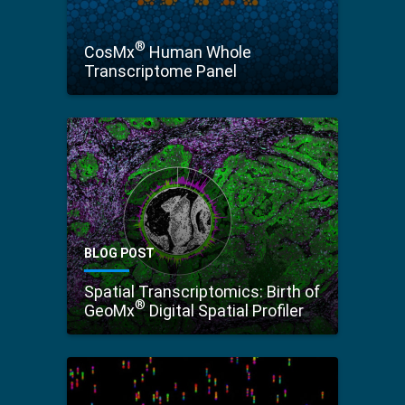
®
CosMx
Human Whole
Transcriptome Panel
BLOG POST
Spatial Transcriptomics: Birth of
®
GeoMx
Digital Spatial Profiler