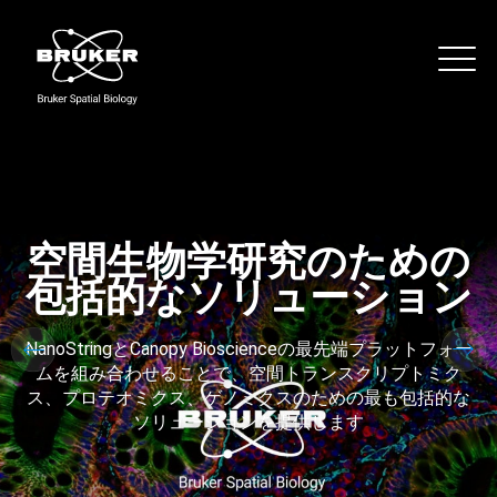
Skip to content
noString
Main
空間生物学研究のための
包括的なソリューション
NanoStringとCanopy Bioscienceの最先端プラットフォー
ムを組み合わせることで、空間トランスクリプトミク
ス、プロテオミクス、ゲノミクスのための最も包括的な
ソリューションを提供します