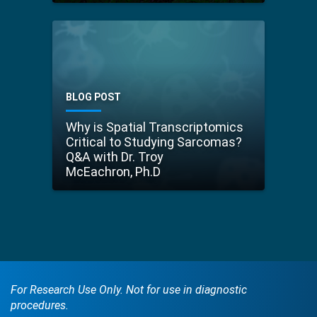
BLOG POST
Why is Spatial Transcriptomics
Critical to Studying Sarcomas?
Q&A with Dr. Troy
McEachron, Ph.D
For Research Use Only. Not for use in diagnostic
procedures.