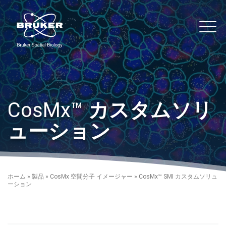
Skip to content
noString
Main
CosMx™
カスタムソリ
ューション
ホーム
»
製品
»
CosMx 空間分子 イメージャー
»
CosMx™ SMI カスタムソリュ
ーション