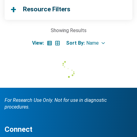
Resource Filters
Showing
Results
Search Terms
View:
Sort By:
GO
NanoString.com
NanoString University
For Research Use Only. Not for use in diagnostic
procedures.
Connect