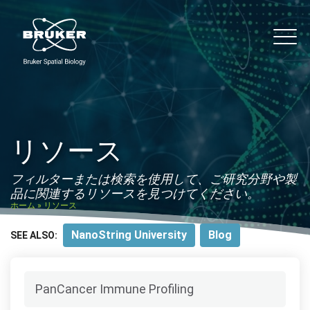
Skip to content
noString
Main
リソース
フィルターまたは検索を使用して、ご研究分野や製
品に関連するリソースを見つけてください。
ホーム
»
リソース
NanoString University
Blog
SEE ALSO:
Searc